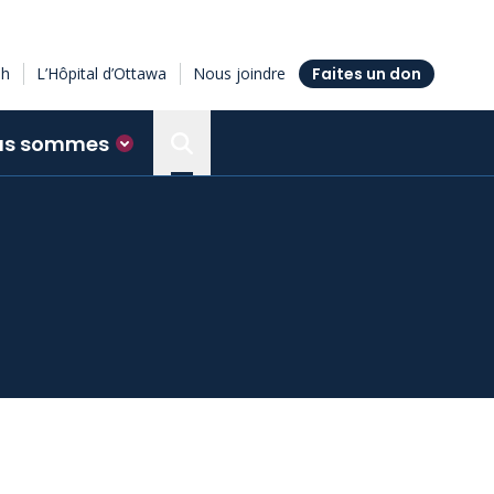
sh
L’Hôpital d’Ottawa
Nous joindre
Faites un don
us sommes
Search the Ottawa Hospital Resea