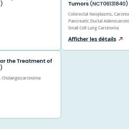
)
Tumors
(NCT06131840)
Colorectal Neoplasms, Carcin
Pancreatic Ductal Adenocarci
Small Cell Lung Carcinoma
Afficher les
détails
or the Treatment of
)
s, Cholangiocarcinoma