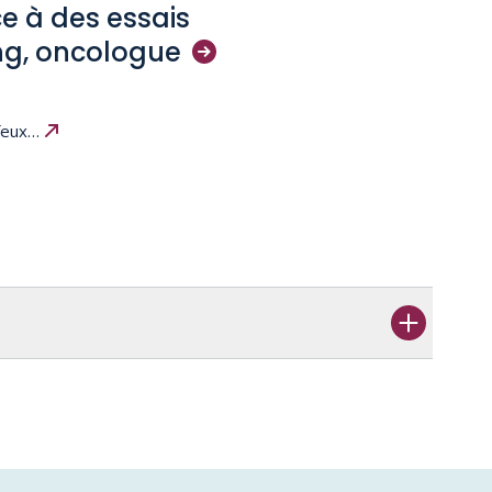
ce à des essais
ng,
oncologue
 feux…