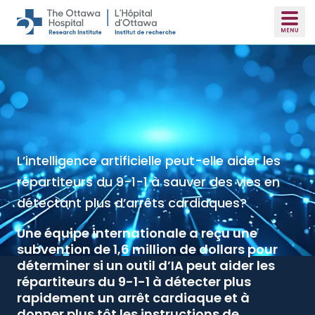
Skip to main content
L’intelligence artificielle peut-elle aider les
Un médicament peu coûteux à administrer
répartiteurs du 9-1-1 à sauver des vies en
dans la plupart des chirurgies lourdes pour
détectant plus d’arrêts cardiaques?
prévenir les transfusions sanguines
Une équipe internationale a reçu une
Selon une étude publiée dans le NEJM, un
subvention de 1,6 million de dollars pour
médicament courant pourrait réduire les
déterminer si un outil d’IA peut aider les
pertes sanguines et le recours aux
répartiteurs du 9-1-1 à détecter plus
transfusions et ainsi entraîner des
rapidement un arrêt cardiaque et à
économies.
donner plus tôt les instructions de