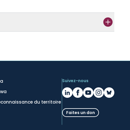
Suivez-nous
wa
awa
econnaissance du territoire
Faites un don