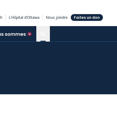
sh
L’Hôpital d’Ottawa
Nous joindre
Faites un don
us sommes
Search the Ottawa Hospital Resea