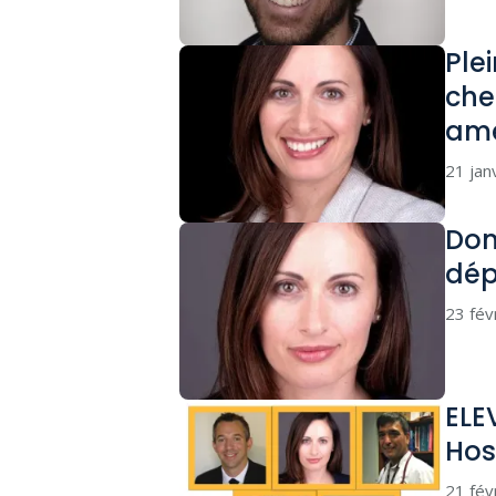
Ple
che
amé
21 jan
Don
dép
23 fév
ELE
Hos
21 fév