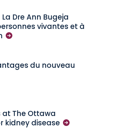
 : La Dre Ann Bugeja
personnes vivantes et à
n
avantages du nouveau
s at The Ottawa
or kidney
disease