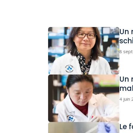
Un 
sch
8 sep
Un 
ma
4 juin
Le 