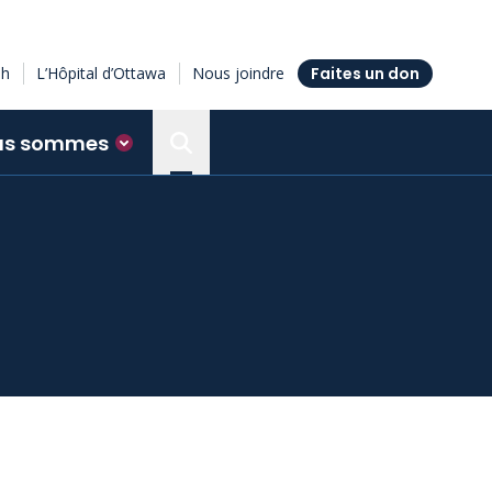
sh
L’Hôpital d’Ottawa
Nous joindre
Faites un don
us sommes
Search the Ottawa Hospital Resea