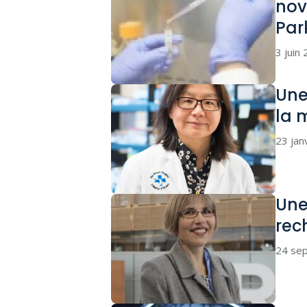
nov
Par
3 juin
Une
la 
23 jan
Une
rec
24 se