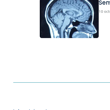
Sem
10 oc