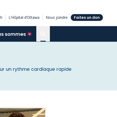
sh
L’Hôpital d’Ottawa
Nous joindre
Faites un don
us sommes
Search the Ottawa Hospital Resea
our un rythme cardiaque rapide