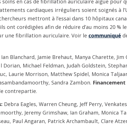
s soins en cas de fibrillation auriculaire aiguë pour 
attements cardiaques irréguliers soient soignés à l
 chercheurs mettront à l’essai dans 10 hôpitaux can
’ils ont corédigées afin de réduire d’au moins 20 % l
r une fibrillation auriculaire. Voir le
communiqué
de
Ian Blanchard, Jamie Brehaut, Manya Charette, Jim 
ul Dorian, Michael Feldman, Judah Goldstein, Stepha
c, Laurie Morrison, Matthew Spidel, Monica Taljaar
nasambandamoorthy, Sandra Zambon.
Financement 
de contrepartie.
:
Debra Eagles, Warren Cheung, Jeff Perry, Venkate
oorthy, Jeremy Grimshaw, Ian Graham, Monica Talj
seau, Paul Angaran, Patrick Archambault, Clare Atze