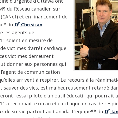
ine d’urgence d’Ottawa ont
 M$ du Réseau canadien sur
 (CANet) et en financement de
r
ipe* du
D
Christian
e les agents de
11 soient en mesure de
 de victimes d’arrêt cardiaque.
 ces victimes demeurent
peut donner aux personnes qui
à l’agent de communication
u’elles arrivent à respirer. Le recours à la réanimat
ut sauver des vies, est malheureusement retardé dan
eront l’essai pilote d’un outil éducatif qui pourrait 
1 à reconnaître un arrêt cardiaque en cas de respi
r
aux de survie partout au Canada. L’équipe** du
D
Ian