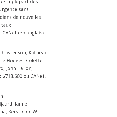
que la plupart des
’Urgence sans
adiens de nouvelles
e taux
 CANet (en anglais)
Christenson, Kathryn
nie Hodges, Colette
d, John Tallon,
:
$718,600 du CANet,
sh
aard, Jamie
ma, Kerstin de Wit,