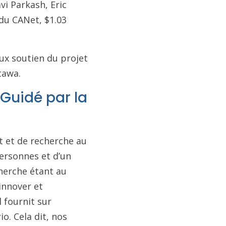
i Parkash, Eric
du CANet, $1.03
eux soutien du projet
tawa.
 Guidé par la
t et de recherche au
personnes et d’un
cherche étant au
innover et
l fournit sur
o. Cela dit, nos