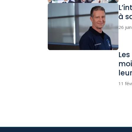
L’in
à s
26 jui
Les
moi
leu
11 fév