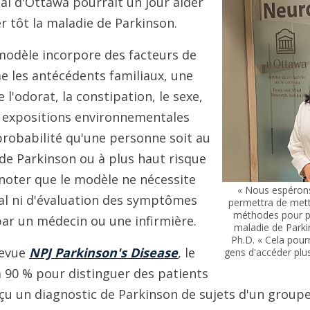
al d'Ottawa pourrait un jour aider
er tôt la maladie de Parkinson.
modèle incorpore des facteurs de
 les antécédents familiaux, une
 l'odorat, la constipation, le sexe,
s expositions environnementales
probabilité qu'une personne soit au
de Parkinson ou à plus haut risque
à noter que le modèle ne nécessite
« Nous espéron
l ni d'évaluation des symptômes
permettra de mettr
méthodes pour pré
ar un médecin ou une infirmière.
maladie de Parkin
Ph.D. « Cela pour
revue
NPJ Parkinson's Disease
, le
gens d'accéder plu
à 90 % pour distinguer des patients
u un diagnostic de Parkinson de sujets d'un groupe