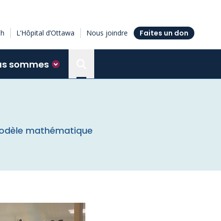
sh
L’Hôpital d’Ottawa
Nous joindre
Faites un don
us sommes
Search the Ottawa Hospital Resea
n modèle mathématique