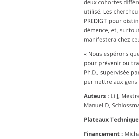
deux cohortes différ
utilisé. Les cherche
PREDIGT pour distin
démence, et, surtout
manifestera chez ceu
« Nous espérons que
pour prévenir ou trai
Ph.D., supervisée par
permettre aux gens 
Auteurs :
Li J, Mestr
Manuel D, Schlossm
Plateaux Technique
Financement :
Micha