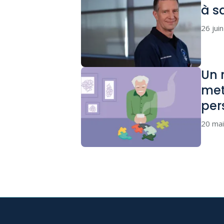
à s
26 jui
Un 
met
per
20 ma