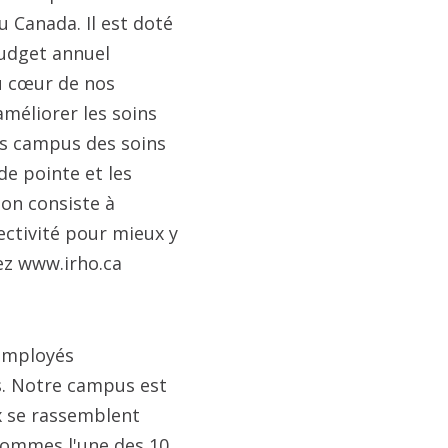
 Canada. Il est doté
budget annuel
au cœur de nos
améliorer les soins
urs campus des soins
 de pointe et les
ion consiste à
lectivité pour mieux y
tez www.irho.ca
 employés
is. Notre campus est
ux se rassemblent
 sommes l'une des 10