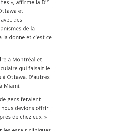
re
es », affirme la D
'Ottawa et
 avec des
canismes de la
 la donne et c'est ce
dre à Montréal et
laire qui faisait le
s à Ottawa. D'autres
 à Miami.
e gens feraient
 nous devions offrir
 près de chez eux. »
 les essais cliniques