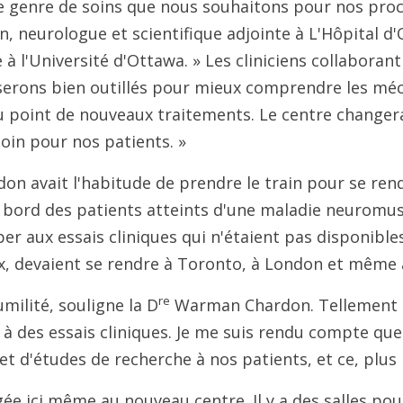
e genre de soins que nous souhaitons pour nos proch
 neurologue et scientifique adjointe à L'Hôpital d
à l'Université d'Ottawa. » Les cliniciens collaborant
 serons bien outillés pour mieux comprendre les mé
 point de nouveaux traitements. Le centre changera
oin pour nos patients. »
 avait l'habitude de prendre le train pour se ren
à bord des patients atteints d'une maladie neuromuscu
er aux essais cliniques qui n'étaient pas disponible
ux, devaient se rendre à Toronto, à London et même
re
umilité, souligne la D
Warman Chardon. Tellement d
 à des essais cliniques. Je me suis rendu compte que
et d'études de recherche à nos patients, et ce, plus
ée ici même au nouveau centre. Il y a des salles pour