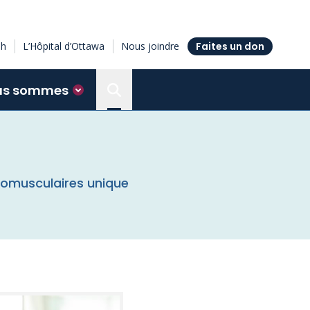
sh
L’Hôpital d’Ottawa
Nous joindre
Faites un don
us sommes
Search the Ottawa Hospital Resea
romusculaires unique