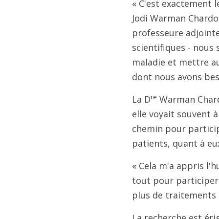
« C'est exactement l
Jodi Warman Chardon,
professeure adjointe 
scientifiques - nous
maladie et mettre au
dont nous avons bes
re
La D
Warman Chardon
elle voyait souvent 
chemin pour particip
patients, quant à e
« Cela m'a appris l'h
tout pour participer
plus de traitements 
La recherche est érig