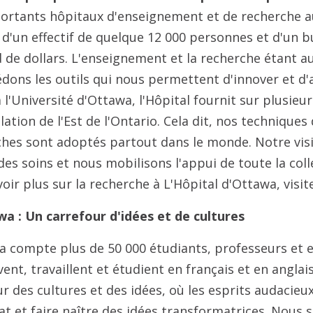
portants hôpitaux d'enseignement et de recherche au
s, d'un effectif de quelque 12 000 personnes et d'un 
rd de dollars. L'enseignement et la recherche étant 
édons les outils qui nous permettent d'innover et d'
 à l'Université d'Ottawa, l'Hôpital fournit sur plusie
lation de l'Est de l'Ontario. Cela dit, nos techniques
ches sont adoptés partout dans le monde. Notre vis
des soins et nous mobilisons l'appui de toute la col
voir plus sur la recherche à L'Hôpital d'Ottawa, visi
wa : Un carrefour d'idées et de cultures
wa compte plus de 50 000 étudiants, professeurs et
vent, travaillent et étudient en français et en angla
ur des cultures et des idées, où les esprits audacie
at et faire naître des idées transformatrices. Nous