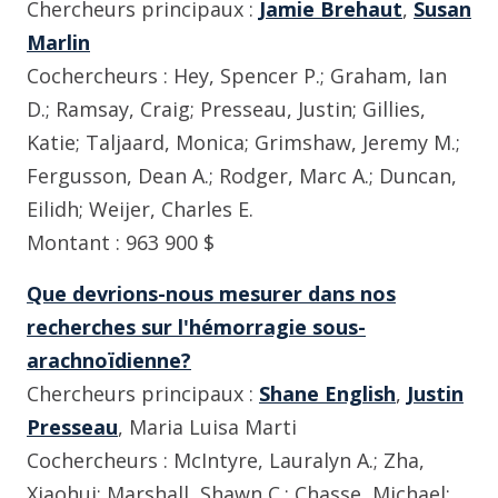
Chercheurs principaux :
Jamie Brehaut
,
Susan
Marlin
Cochercheurs : Hey, Spencer P.; Graham, Ian
D.; Ramsay, Craig; Presseau, Justin; Gillies,
Katie; Taljaard, Monica; Grimshaw, Jeremy M.;
Fergusson, Dean A.; Rodger, Marc A.; Duncan,
Eilidh; Weijer, Charles E.
Montant : 963 900 $
Que devrions-nous mesurer dans nos
recherches sur l'hémorragie sous-
arachnoïdienne?
Chercheurs principaux :
Shane English
,
Justin
Presseau
, Maria Luisa Marti
Cochercheurs : McIntyre, Lauralyn A.; Zha,
Xiaohui; Marshall, Shawn C.; Chasse, Michael;