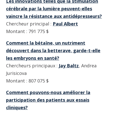
Les innovations telles que la stimulation
cérébrale par la lumière peuvent-elles
vaincre la résistance aux antidépresseurs?
Chercheur principal :
Paul Albert
Montant : 791 775 $
Comment la bétaïne, un nutriment
découvert dans la betterave, garde-t-elle
les embryons en santé?
Chercheurs principaux :
Jay Baltz
, Andrea
Jurisicova
Montant : 807 075 $
Comment pouvons-nous améliorer la
participation des patients aux essais
cliniques?