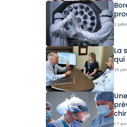
Bor
pro
2 juill
La 
qui
26 jui
Une
pré
chi
17 avr