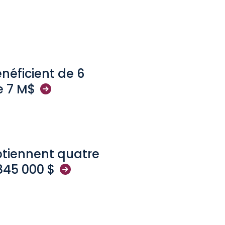
néficient de 6
e 7
M$
btiennent quatre
 845 000
$