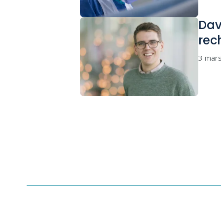
Dav
rec
3 mar