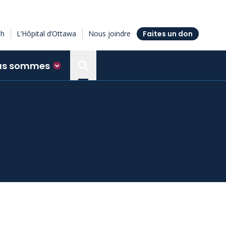
sh
L’Hôpital d’Ottawa
Nous joindre
Faites un don
us sommes
Search the Ottawa Hospital Resea