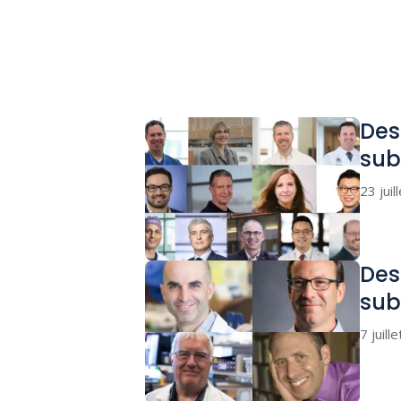
Des
sub
23 juil
Des
sub
7 juill