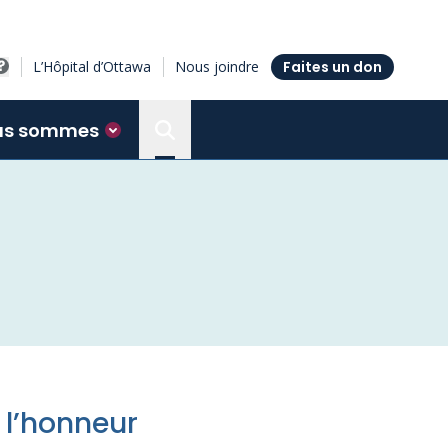
L’Hôpital d’Ottawa
Nous joindre
Faites un don
us sommes
Search the Ottawa Hospital Resea
 l’honneur