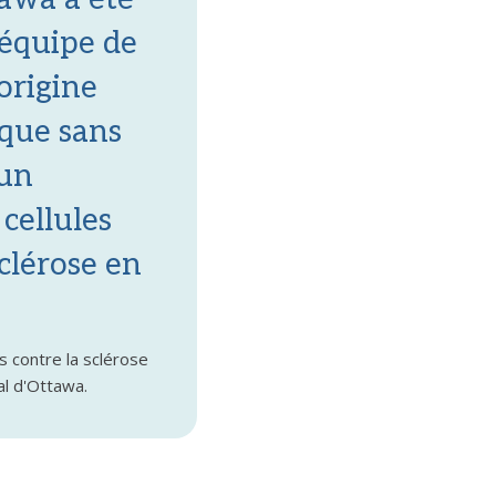
équipe de
origine
ique sans
 un
cellules
clérose en
 contre la sclérose
al d'Ottawa.