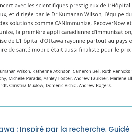
cert avec les scientifiques prestigieux de L’Hôpital
ux, et dirigée par le Dr Kumanan Wilson, l’équipe du
 des solutions comme CANImmunize, RecoverNow et l
unize, la première appli canadienne d’immunisation,
rtise de L’Hôpital d’Ottawa rayonne partout au pays 
ire de santé mobile était aussi finaliste pour le pri
umanan Wilson, Katherine Atkinson, Cameron Bell, Ruth Rennicks W
phy, Michelle Paradis, Ashley Foster, Andrew Faulkner, Marlene Ell
rdt, Christina Muxlow, Domenic Richici, Andrew Rogers.
awa : Inspiré par la recherche. Guidé