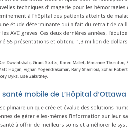
velles techniques d’imagerie pour les hémorragies 
eminement à l’hôpital des patients atteints de mala
 une étude déterminante qui a fait du retrait de cail
les AVC graves. Ces deux dernières années, l’équipe
né 55 présentations et obtenu 1,3 million de dollars
ar Dowlatshahi, Grant Stotts, Karen Mallet, Marianne Thornton, S
Matt Hogan, Vignan Yogendrakumar, Rany Shamloul, Sohail Robert,
cey Dyks, Lise Zakutney.
 santé mobile de L’Hôpital d’Ottawa (
sciplinaire unique crée et évalue des solutions num
nes de gérer elles-mêmes l’information sur leur san
 santé à offrir de meilleurs soins et améliorer le sy