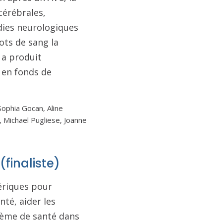
cérébrales,
dies neurologiques
lots de sang la
 a produit
 en fonds de
ophia Gocan, Aline
 Michael Pugliese, Joanne
finaliste)
ériques pour
té, aider les
stème de santé dans