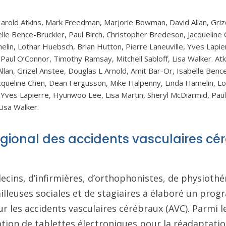
arold Atkins, Mark Freedman, Marjorie Bowman, David Allan, Griz
elle Bence-Bruckler, Paul Birch, Christopher Bredeson, Jacquelin
lin, Lothar Huebsch, Brian Hutton, Pierre Laneuville, Yves Lapi
 Paul O’Connor, Timothy Ramsay, Mitchell Sabloff, Lisa Walker. At
lan, Grizel Anstee, Douglas L Arnold, Amit Bar-Or, Isabelle Bence-
cqueline Chen, Dean Fergusson, Mike Halpenny, Linda Hamelin, Lo
, Yves Lapierre, Hyunwoo Lee, Lisa Martin, Sheryl McDiarmid, Pau
Lisa Walker.
ional des accidents vasculaires cé
cins, d’infirmières, d’orthophonistes, de physioth
illeuses sociales et de stagiaires a élaboré un pr
ur les accidents vasculaires cérébraux (AVC). Parmi l
ation de tablettes électroniques pour la réadaptatio