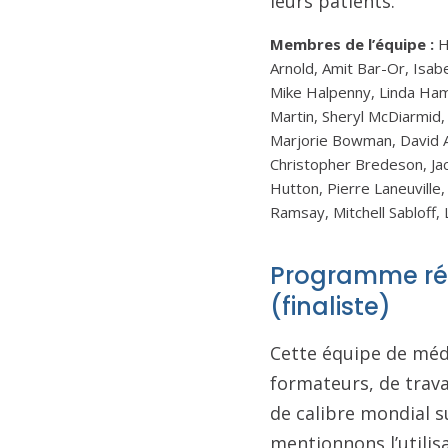
leurs patients.
Membres de l’équipe :
H
Arnold, Amit Bar-Or, Isab
Mike Halpenny, Linda Hame
Martin, Sheryl McDiarmid,
Marjorie Bowman, David Al
Christopher Bredeson, Ja
Hutton, Pierre Laneuville
Ramsay, Mitchell Sabloff, 
Programme rég
(finaliste)
Cette équipe de méde
formateurs, de trava
de calibre mondial s
mentionnons l’utilis