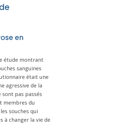
 de
rose en
ne étude montrant
souches sanguines
lutionnaire était une
me agressive de la
e sont pas passés
 et membres du
ules souches qui
 à changer la vie de