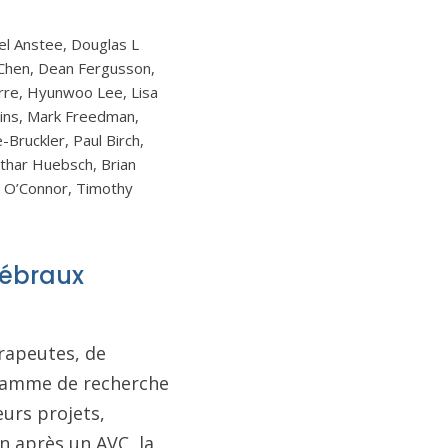
el Anstee, Douglas L
e Chen, Dean Fergusson,
erre, Hyunwoo Lee, Lisa
kins, Mark Freedman,
Bruckler, Paul Birch,
thar Huebsch, Brian
l O’Connor, Timothy
rébraux
érapeutes, de
ogramme de recherche
eurs projets,
n après un AVC, la