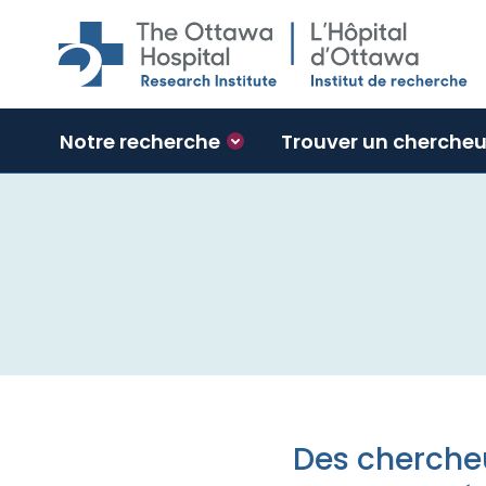
Skip to main content
Notre recherche
Trouver un chercheu
Des chercheu