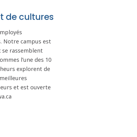
t de cultures
 employés
is. Notre campus est
ux se rassemblent
 sommes l’une des 10
cheurs explorent de
 meilleures
seurs et est ouverte
wa.ca