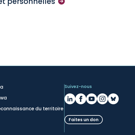
et
personnelles
Suivez-nous
wa
awa
econnaissance du territoire
Faites un don