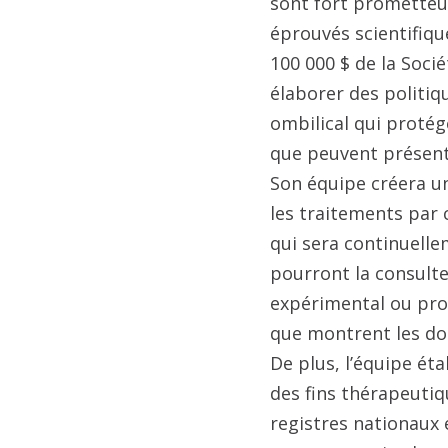
sont fort prometteu
éprouvés scientifiq
100 000 $ de la Soci
élaborer des politiqu
ombilical qui proté
que peuvent présent
Son équipe créera u
les traitements par 
qui sera continuelle
pourront la consulte
expérimental ou prou
que montrent les don
De plus, l’équipe ét
des fins thérapeutiq
registres nationaux 