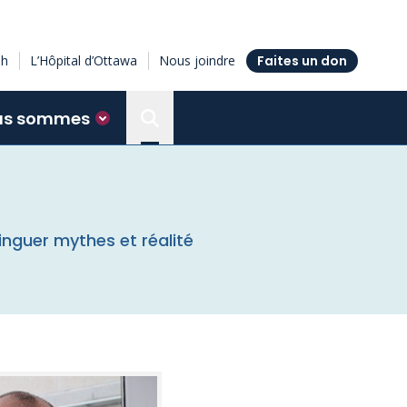
sh
L’Hôpital d’Ottawa
Nous joindre
Faites un don
us sommes
Search the Ottawa Hospital Resea
inguer mythes et réalité