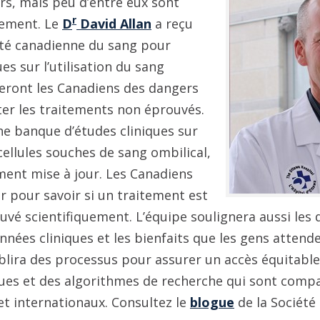
rs, mais peu d’entre eux sont
r
uement. Le
D
David Allan
a reçu
été canadienne du sang pour
es sur l’utilisation du sang
geront les Canadiens des dangers
er les traitements non éprouvés.
ne banque d’études cliniques sur
cellules souches de sang ombilical,
ment mise à jour. Les Canadiens
r pour savoir si un traitement est
vé scientifiquement. L’équipe soulignera aussi les d
nées cliniques et les bienfaits que les gens attend
ablira des processus pour assurer un accès équitable
ues et des algorithmes de recherche qui sont compa
et internationaux. Consultez le
blogue
de la Société