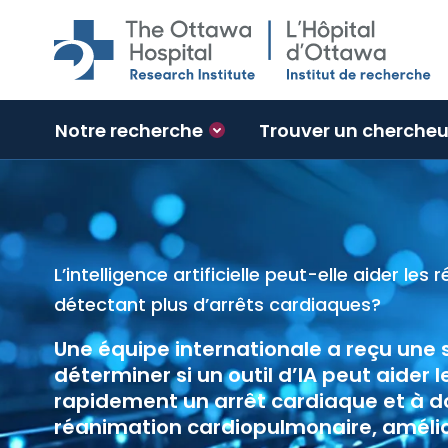
Skip to main content
Notre recherche
Trouver un chercheu
L’intelligence artificielle peut-elle aider les
Boreal Bio
Un médicam
5,7 M$ pou
détectant plus d’arrêts cardiaques?
contre le 
prévenir l
troubles 
Une équipe internationale a reçu une s
Selon un
En savoir
En savoir
déterminer si un outil d’IA peut aider 
réduire l
rapidement un arrêt cardiaque et à do
des écon
réanimation cardiopulmonaire, amélior