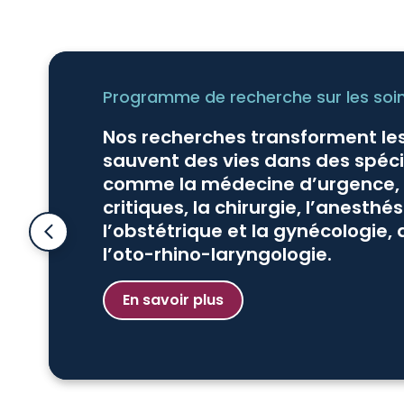
Programme de recherche sur les soi
Nos recherches transforment les
sauvent des vies dans des spéci
comme la médecine d’urgence, l
critiques, la chirurgie, l’anesthés
l’obstétrique et la gynécologie, 
l’oto-rhino-laryngologie.
En savoir plus
En savoir plus
En savoir plus
En savoir plus