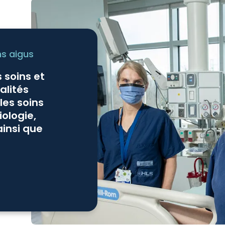
ns aigus
 soins et
alités
es soins
iologie,
ainsi que
En savoir plus