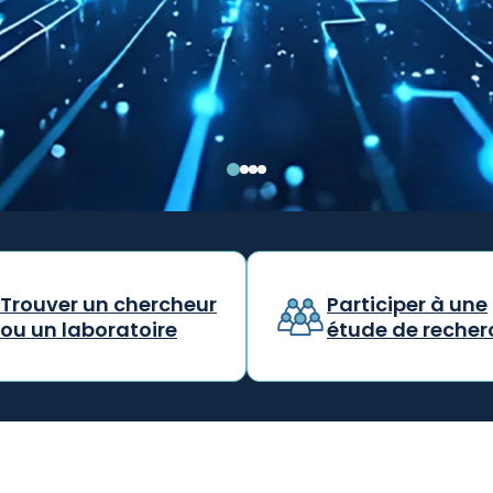
 plus
Trouver un chercheur
Participer à une
ou un laboratoire
étude de recher