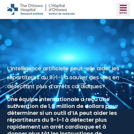
Skip to main content
L’intelligence artificielle peut-elle aider les
Un médicament peu coûteux à administrer
répartiteurs du 9-1-1 à sauver des vies en
dans la plupart des chirurgies lourdes pour
détectant plus d’arrêts cardiaques?
prévenir les transfusions sanguines
Une équipe internationale a reçu une
Selon une étude publiée dans le NEJM, un
subvention de 1,6 million de dollars pour
médicament courant pourrait réduire les
déterminer si un outil d’IA peut aider les
pertes sanguines et le recours aux
répartiteurs du 9-1-1 à détecter plus
transfusions et ainsi entraîner des
rapidement un arrêt cardiaque et à
économies.
donner plus tôt les instructions de