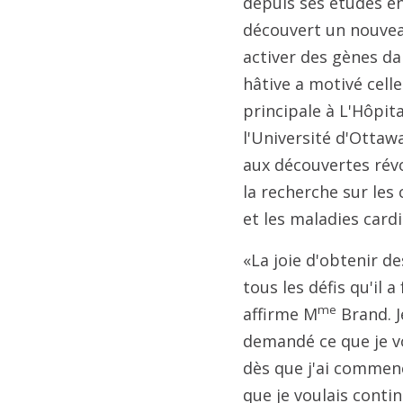
depuis ses études en
découvert un nouvea
activer des gènes da
hâtive a motivé celle
principale à L'Hôpit
l'Université d'Ottaw
aux découvertes rév
la recherche sur les 
et les maladies card
«La joie d'obtenir de
tous les défis qu'il 
me
affirme M
Brand. J
demandé ce que je vo
dès que j'ai commencé
que je voulais contin