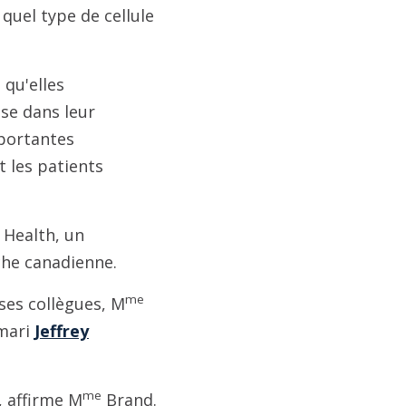
quel type de cellule
 qu'elles
se dans leur
mportantes
t les patients
 Health, un
che canadienne.
me
 ses collègues, M
 mari
Jeffrey
me
, affirme M
Brand.