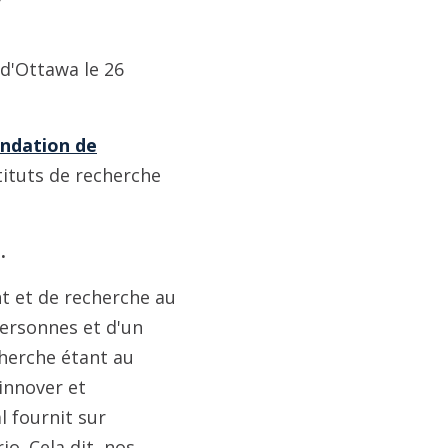
 d'Ottawa le 26
ondation de
tituts de recherche
.
t et de recherche au
 personnes et d'un
cherche étant au
innover et
al fournit sur
io. Cela dit, nos