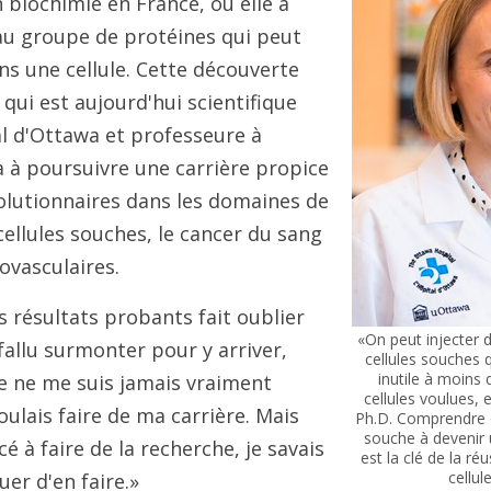
 biochimie en France, où elle a
u groupe de protéines qui peut
ns une cellule. Cette découverte
 qui est aujourd'hui scientifique
al d'Ottawa et professeure à
a à poursuivre une carrière propice
olutionnaires dans les domaines de
cellules souches, le cancer du sang
iovasculaires.
s résultats probants fait oublier
«On peut injecter 
a fallu surmonter pour y arriver,
cellules souches 
inutile à moins 
e ne me suis jamais vraiment
cellules voulues, 
ulais faire de ma carrière. Mais
Ph.D. Comprendre c
souche à devenir u
 à faire de la recherche, je savais
est la clé de la ré
cellul
uer d'en faire.»