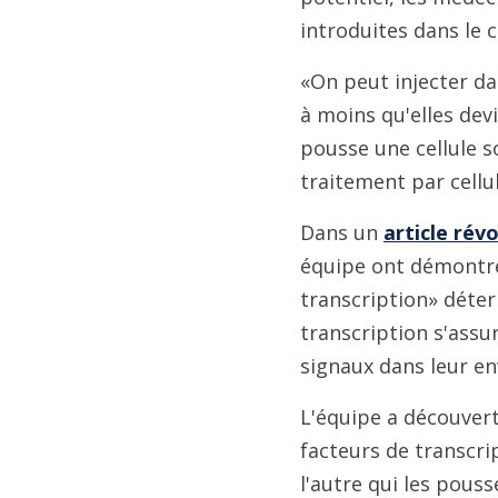
introduites dans le 
«On peut injecter da
à moins qu'elles dev
pousse une cellule so
traitement par cellu
Dans un
article rév
équipe ont démontré
transcription» déter
transcription s'assu
signaux dans leur e
L'équipe a découvert
facteurs de transcri
l'autre qui les pous