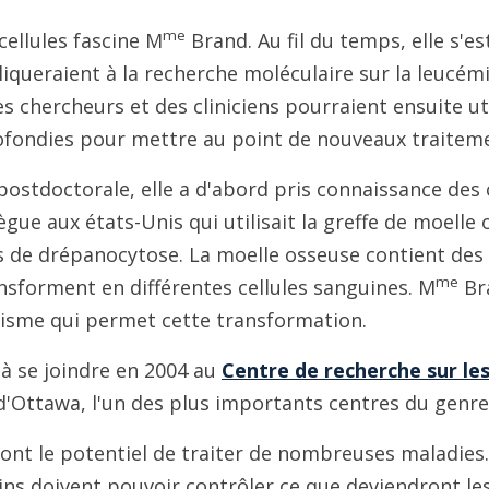
me
cellules fascine M
Brand. Au fil du temps, elle s'e
iqueraient à la recherche moléculaire sur la leucémi
s chercheurs et des cliniciens pourraient ensuite uti
fondies pour mettre au point de nouveaux traitem
 postdoctorale, elle a d'abord pris connaissance des 
ègue aux états-Unis qui utilisait la greffe de moelle
s de drépanocytose. La moelle osseuse contient des 
me
nsforment en différentes cellules sanguines. M
Bra
isme qui permet cette transformation.
 à se joindre en 2004 au
Centre de recherche sur les
d'Ottawa, l'un des plus importants centres du genr
 ont le potentiel de traiter de nombreuses maladies.
ins doivent pouvoir contrôler ce que deviendront les