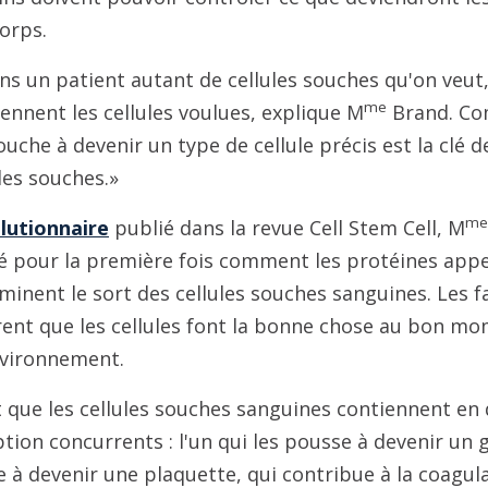
corps.
ns un patient autant de cellules souches qu'on veut,
me
iennent les cellules voulues, explique M
Brand. Co
uche à devenir un type de cellule précis est la clé d
les souches.»
me
olutionnaire
publié dans la revue Cell Stem Cell, M
 pour la première fois comment les protéines appe
minent le sort des cellules souches sanguines. Les f
rent que les cellules font la bonne chose au bon mo
nvironnement.
 que les cellules souches sanguines contiennent en
ption concurrents : l'un qui les pousse à devenir un 
se à devenir une plaquette, qui contribue à la coagul