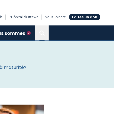
sh
L’Hôpital d’Ottawa
Nous joindre
Faites un don
us sommes
Search the Ottawa Hospital Resea
 à maturité?