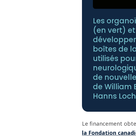
Les organo
(en vert) e
développen
boîtes de l
utilisés pou
neurologiqu
de nouvelle
de William B
Hanns Loch
Le financement obte
la Fondation canadi