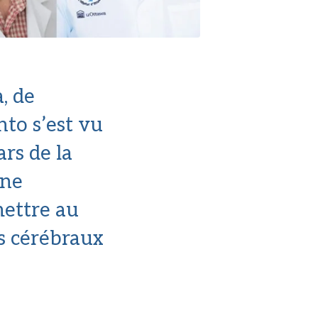
, de
nto s’est vu
rs de la
une
mettre au
s cérébraux