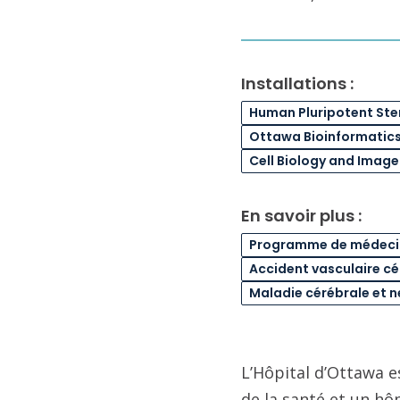
Installations :
Human Pluripotent Stem
Ottawa Bioinformatics 
Cell Biology and Image
En savoir plus :
Programme de médecin
Accident vasculaire cé
Maladie cérébrale et 
L’Hôpital d’Ottawa e
de la santé et un hô