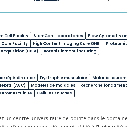
 Cell Facility
StemCore Laboratories
Flow Cytometry and
Core Facility
High Content Imaging Core OHRI
Proteomic
 Acquisition (CBIA)
Boreal Biomanufacturing
e régénératrice
Dystrophie musculaire
Maladie neurom
rébral (AVC)
Modèles de maladies
Recherche fondament
neuromusculaire
Cellules souches
st un centre universitaire de pointe dans le domaine
pital d’enseignement fièrement affilié à l’Université