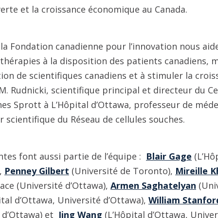
verte et la croissance économique au Canada.
 la Fondation canadienne pour l’innovation nous ai
thérapies à la disposition des patients canadiens, m
ion de scientifiques canadiens et à stimuler la cro
 M. Rudnicki, scientifique principal et directeur du 
ches Sprott à L’Hôpital d’Ottawa, professeur de médec
r scientifique du Réseau de cellules souches.
tes font aussi partie de l’équipe :
Blair Gage
(L’Hôp
),
Penney Gilbert
(Université de Toronto),
Mireille 
ace (Université d’Ottawa),
Armen Saghatelyan
(Univ
tal d’Ottawa, Université d’Ottawa),
William Stanfor
é d’Ottawa) et
Jing Wang
(L’Hôpital d’Ottawa, Univer