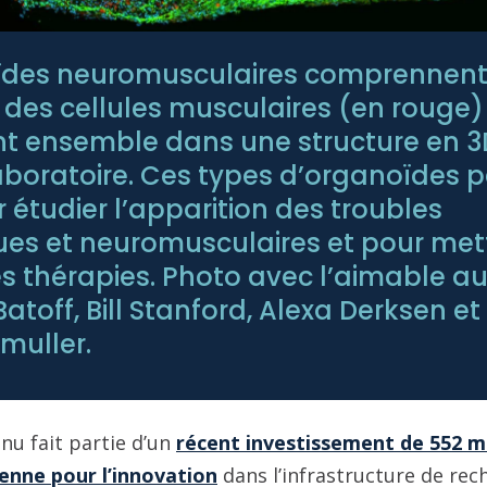
ïdes neuromusculaires comprennent 
t des cellules musculaires (en rouge)
t ensemble dans une structure en 3
aboratoire. Ces types d’organoïdes 
r étudier l’apparition des troubles
es et neuromusculaires et pour mett
s thérapies. Photo avec l’aimable au
atoff, Bill Stanford, Alexa Derksen et
muller.
nu fait partie d’un
récent investissement de 552 mi
enne pour l’innovation
dans l’infrastructure de rec