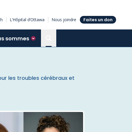
sh
L’Hôpital d’Ottawa
Nous joindre
Faites un don
us sommes
Search the Ottawa Hospital Resea
ur les troubles cérébraux et