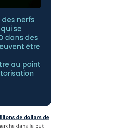
des nerfs
 qui se
D dans des
peuvent être
re au point
torisation
llions de dollars de
herche dans le but