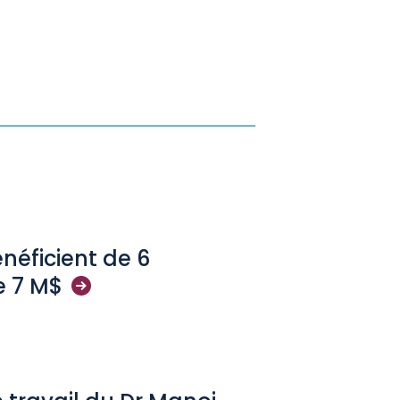
néficient de 6
e 7
M$