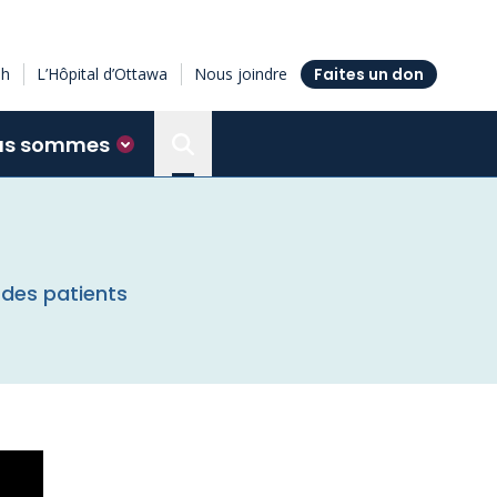
sh
L’Hôpital d’Ottawa
Nous joindre
Faites un don
us sommes
Search the Ottawa Hospital Resea
 des patients