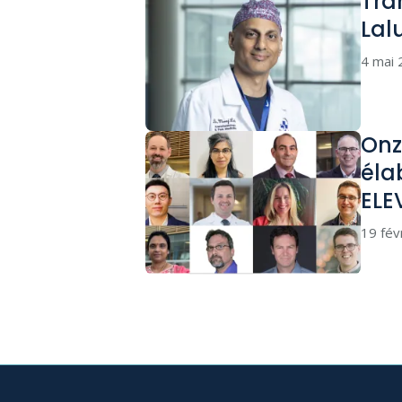
Tra
Lal
4 mai
Onz
éla
ELE
19 fév