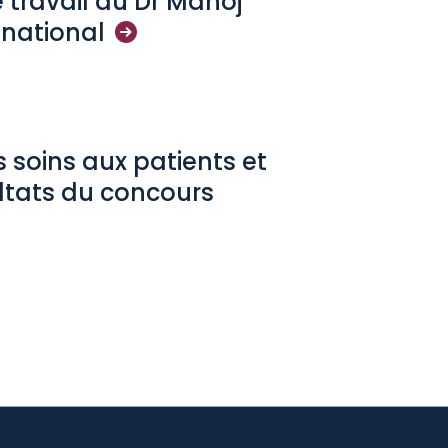
e travail du Dr Manoj
x
national
 soins aux patients et
ltats du concours