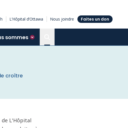
sh
L’Hôpital d’Ottawa
Nous joindre
Faites un don
us sommes
Search the Ottawa Hospital Resea
e croître
 de L'Hôpital