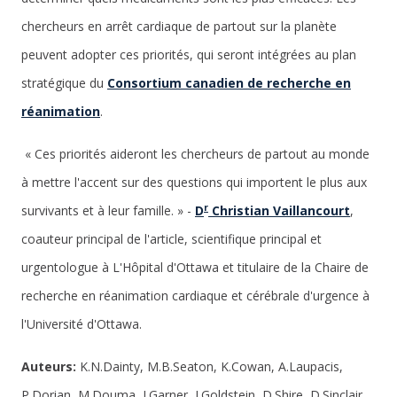
chercheurs en arrêt cardiaque de partout sur la planète
peuvent adopter ces priorités, qui seront intégrées au plan
stratégique du
Consortium canadien de recherche en
réanimation
.
« Ces priorités aideront les chercheurs de partout au monde
à mettre l'accent sur des questions qui importent le plus aux
r
survivants et à leur famille. » -
D
Christian Vaillancourt
,
coauteur principal de l'article, scientifique principal et
urgentologue à L'Hôpital d'Ottawa et titulaire de la Chaire de
recherche en réanimation cardiaque et cérébrale d'urgence à
l'Université d'Ottawa.
Auteurs:
K.N.Dainty, M.B.Seaton, K.Cowan, A.Laupacis,
P.Dorian, M.Douma, J.Garner, J.Goldstein, D.Shire, D.Sinclair,