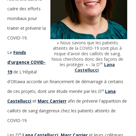
cadre des efforts
mondiaux pour
traiter et prévenir la
COVID-19.
« Nous savons que les patients
atteints de la COVID-19 sont plus à
Le
Fonds
risque d'avoir des caillots de sang.
Nous cherchons donc des façons de
d'urgence COVID-
re
les protéger. » - la D
Lana
Castellucci
19
de L'Hôpital
d'Ottawa accorde un financement de démarrage à certains
rs
de ces projets, dont une étude menée par les D
Lana
Castellucci
et
Marc Carrier
r
afin de prévenir l'apparition de
caillots de sang dangereux chez les patients atteints de
COVID-19.
rs
Les D
Lana Castellucci
,
Marc Carrier
et leurs collègues