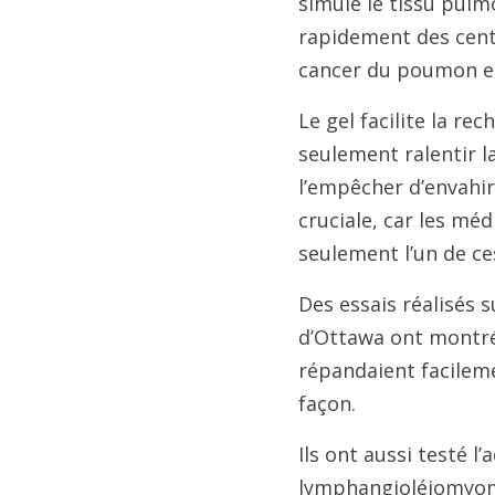
simule le tissu pulm
rapidement des cent
cancer du poumon et
Le gel facilite la r
seulement ralentir l
l’empêcher d’envahir
cruciale, car les mé
seulement l’un de ce
Des essais réalisés s
d’Ottawa ont montré
répandaient facileme
façon.
Ils ont aussi testé 
lymphangioléiomyoma