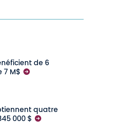
néficient de 6
e 7
M$
btiennent quatre
 845 000
$