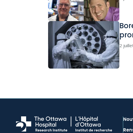
Bor
pro
2 juill
Nou
Ren