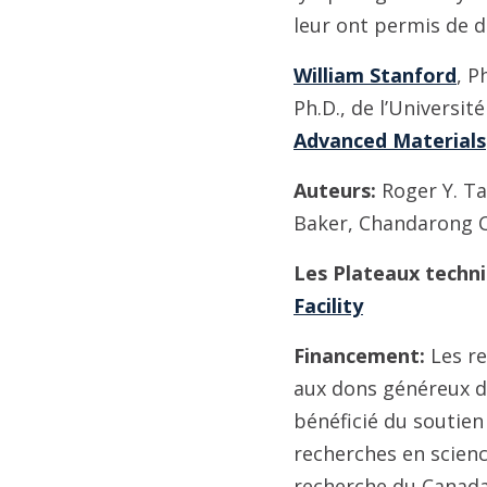
leur ont permis de d
William Stanford
, P
Ph.D., de l’Universit
Advanced Materials
Auteurs:
Roger Y. Tam
Baker, Chandarong C
Les Plateaux techni
Facility
Financement
:
Les re
aux dons généreux de 
bénéficié du soutien
recherches en scien
recherche du Canada