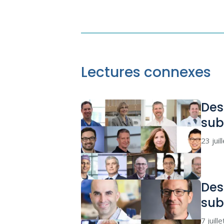
Lectures connexes
Des
sub
23 juil
Des
sub
7 juill