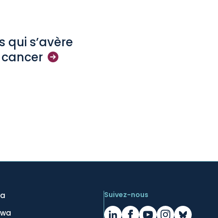
s qui s’avère
e
cancer
Suivez-nous
wa
awa