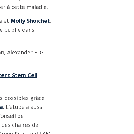
er à cette maladie.
wa et
Molly Shoichet
,
le publié dans
an, Alexander E. G.
ent Stem Cell
s possibles grâce
wa
. L’étude a aussi
Conseil de
 des chaires de
Green Eggs and LAM,