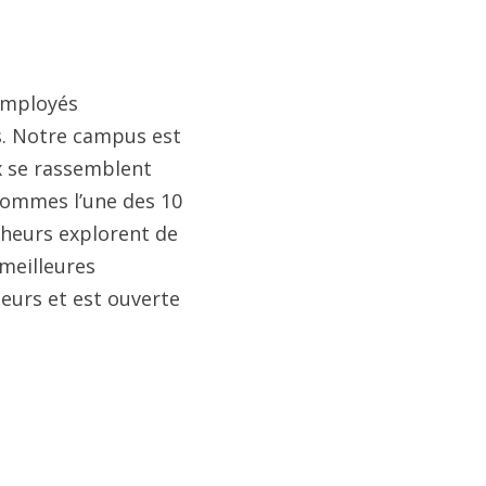
 employés
is. Notre campus est
ux se rassemblent
 sommes l’une des 10
cheurs explorent de
 meilleures
seurs et est ouverte