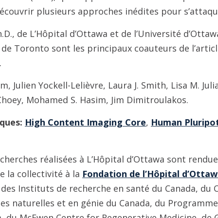
écouvrir plusieurs approches inédites pour s’attaqu
h.D., de L’Hôpital d’Ottawa et de l’Université d’Otta
é de Toronto sont les principaux coauteurs de l’artic
.
, Julien Yockell-Lelièvre, Laura J. Smith, Lisa M. Juli
hoey, Mohamed S. Hasim, Jim Dimitroulakos.
ques:
High Content Imaging Core
,
Human Pluripot
cherches réalisées à L’Hôpital d’Ottawa sont rendue
la collectivité à la
Fondation de l’Hôpital d’Otta
 des Instituts de recherche en santé du Canada, du 
ces naturelles et en génie du Canada, du Programme
, du McEwen Centre for Regenerative Medicine, de 