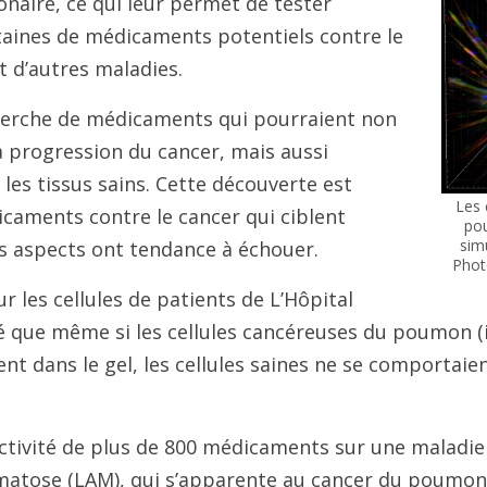
onaire, ce qui leur permet de tester
aines de médicaments potentiels contre le
 d’autres maladies.
echerche de médicaments qui pourraient non
a progression du cancer, mais aussi
 les tissus sains. Cette découverte est
Les 
dicaments contre le cancer qui ciblent
pou
sim
s aspects ont tendance à échouer.
Photo
ur les cellules de patients de L’Hôpital
 que même si les cellules cancéreuses du poumon (i
nt dans le gel, les cellules saines ne se comportai
l’activité de plus de 800 médicaments sur une maladi
tose (LAM), qui s’apparente au cancer du poumon.