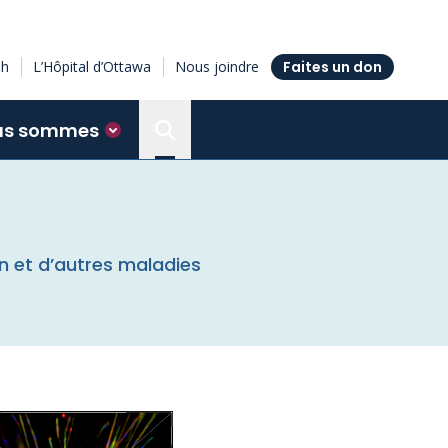
sh
L’Hôpital d’Ottawa
Nous joindre
Faites un don
us sommes
Search the Ottawa Hospital Resea
n et d’autres maladies