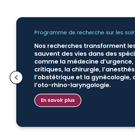
Programme de recherche sur les soi
Nos recherches transforment les
sauvent des vies dans des spéci
comme la médecine d’urgence, l
critiques, la chirurgie, l’anesthés
l’obstétrique et la gynécologie, 
l’oto-rhino-laryngologie.
En savoir plus
En savoir plus
En savoir plus
En savoir plus