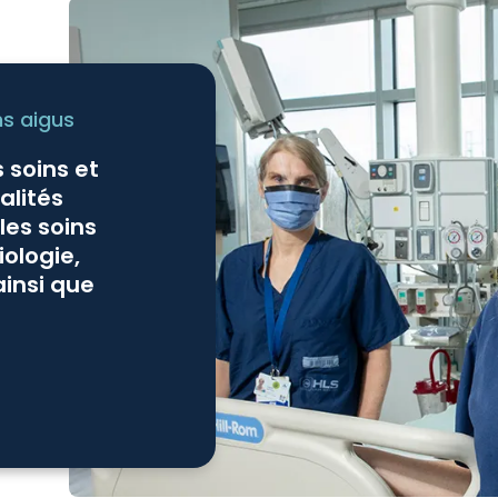
ns aigus
 soins et
alités
es soins
iologie,
ainsi que
En savoir plus