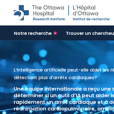
Skip to main content
Notre recherche
Trouver un chercheu
L’intelligence artificielle peut-elle aider les
Boreal Bio
Un médicam
5,7 M$ pou
détectant plus d’arrêts cardiaques?
contre le 
prévenir l
troubles 
Une équipe internationale a reçu une s
Selon un
En savoir
En savoir
déterminer si un outil d’IA peut aider 
réduire l
rapidement un arrêt cardiaque et à do
des écon
réanimation cardiopulmonaire, amélior