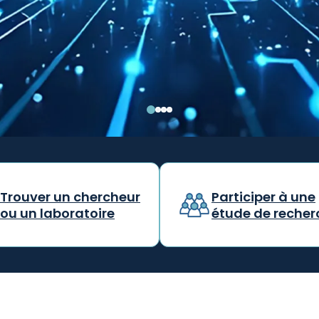
 plus
Trouver un chercheur
Participer à une
ou un laboratoire
étude de recher