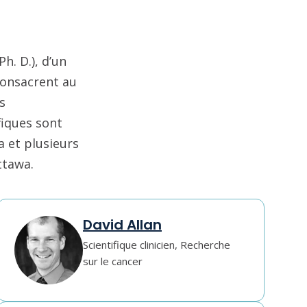
h. D.), d’un
consacrent au
s
fiques sont
a et plusieurs
ttawa.
David Allan
Scientifique clinicien, Recherche
sur le cancer