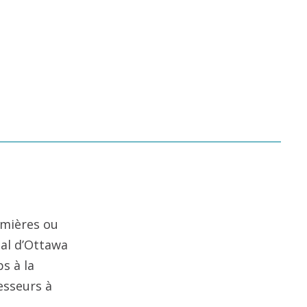
rmières ou
tal d’Ottawa
s à la
esseurs à