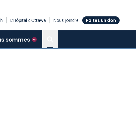
sh
L’Hôpital d’Ottawa
Nous joindre
Faites un don
us sommes
Search the Ottawa Hospital Resea