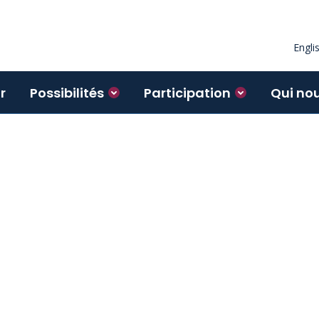
Engli
r
Possibilités
Participation
Qui no
vrent l’ensemble du spectre, de
nement des cellules
aire à l’application pratique
ar l’élaboration et l’essai de