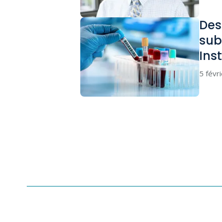
Des
sub
Ins
5 févr