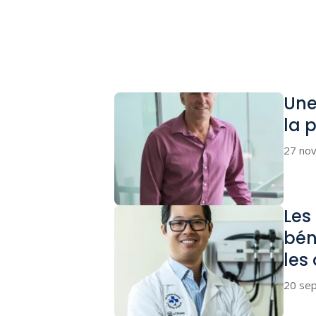
Une
la 
27 no
Les
bén
les
20 se