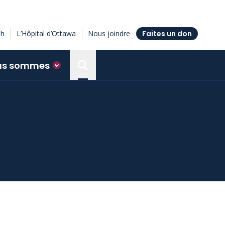
sh
L’Hôpital d’Ottawa
Nous joindre
Faites un don
us sommes
Search the Ottawa Hospital Resea