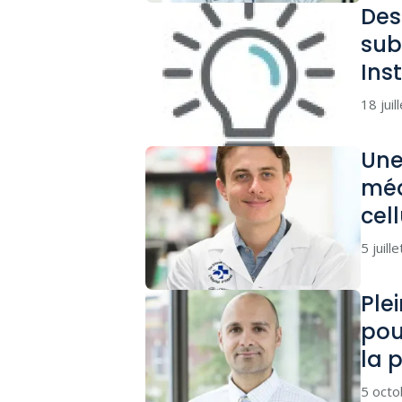
Des
sub
Ins
18 juil
Une
méd
cel
5 juill
Ple
pou
la 
5 oct