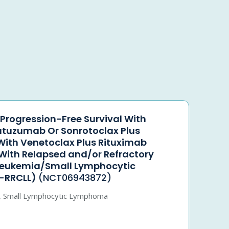
 Progression-Free Survival With
utuzumab Or Sonrotoclax Plus
ith Venetoclax Plus Rituximab
 With Relapsed and/or Refractory
Leukemia/Small Lymphocytic
-RRCLL)
(NCT06943872)
, Small Lymphocytic Lymphoma