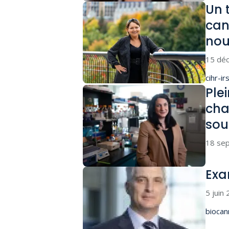
Un 
can
nou
15 dé
cihr-ir
Ple
cha
sou
18 se
Exa
5 juin
biocan