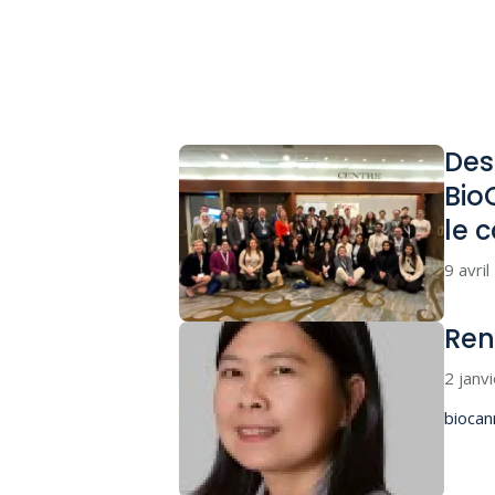
Des
Bio
le
c
9 avri
Ren
2 janv
biocan