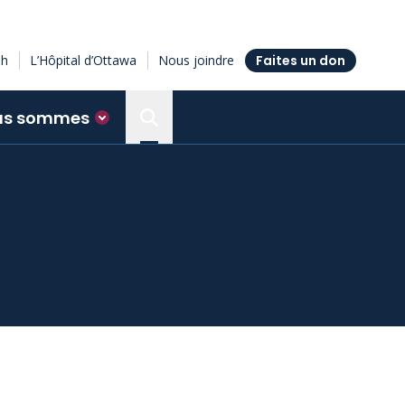
sh
L’Hôpital d’Ottawa
Nous joindre
Faites un don
us sommes
Search the Ottawa Hospital Resea