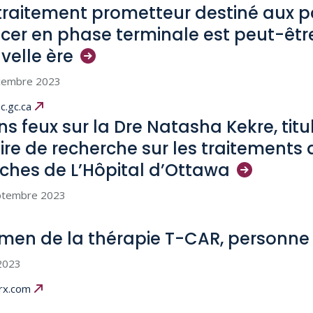
traitement prometteur destiné aux pa
cer en phase terminale est peut-êtr
velle
ère
cembre 2023
sc.gc.ca
ins feux sur la Dre Natasha Kekre, titu
ire de recherche sur les traitements 
ches de L’Hôpital
d’Ottawa
ptembre 2023
men de la thérapie T-CAR, personne
 2023
rx.com