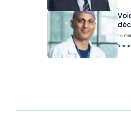
Voic
déc
16 ma
fondat