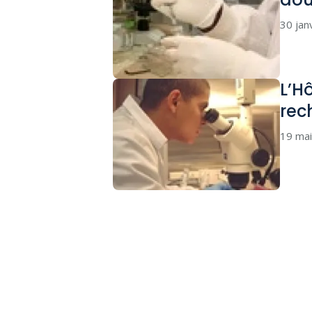
30 jan
L’H
rec
19 ma