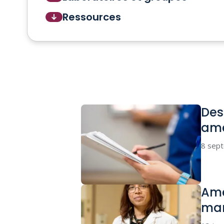
Ressources
Des
amé
8 sep
Amé
mar