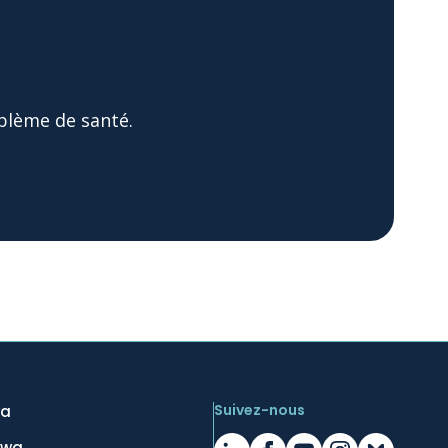
blème de santé.
Suivez-nous
wa
awa