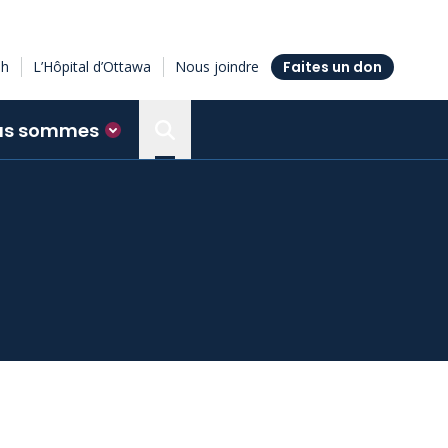
sh
L’Hôpital d’Ottawa
Nous joindre
Faites un don
us sommes
Search the Ottawa Hospital Resea