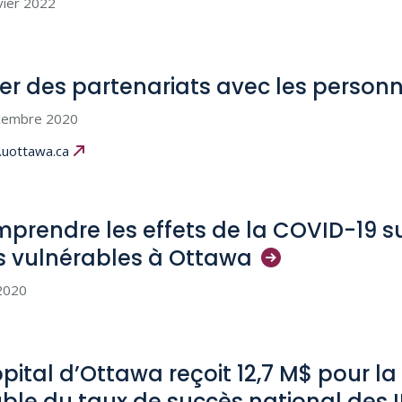
vier 2022
ser des partenariats avec les person
cembre 2020
uottawa.ca
prendre les effets de la COVID-19 su
s vulnérables à
Ottawa
 2020
ôpital d’Ottawa reçoit 12,7 M$ pour la 
ble du taux de succès national des