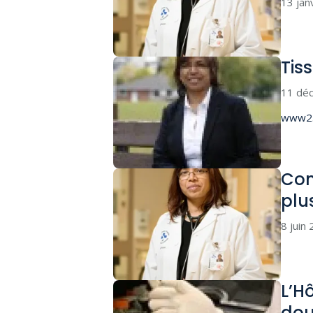
13 jan
Tis
11 dé
www2.
Com
plu
8 juin
L’H
dou