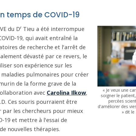
en temps de COVID-19
r
 VE du D
Tieu a été interrompue
OVID-19, qui avait entraîné la
toires de recherche et l'arrêt de
ialement dévasté par ce revers, le
iliser son expérience sur les
 maladies pulmonaires pour créer
urin de la forme grave de la
« Je veux une ca
collaboration avec
Carolina Ilkow
,
soigner le patient
h.D. Ces souris pourraient être
percées scient
d'améliorer des vi
r par les chercheurs pour mieux
» dit le
19 et mettre à l'essai de
de nouvelles thérapies.