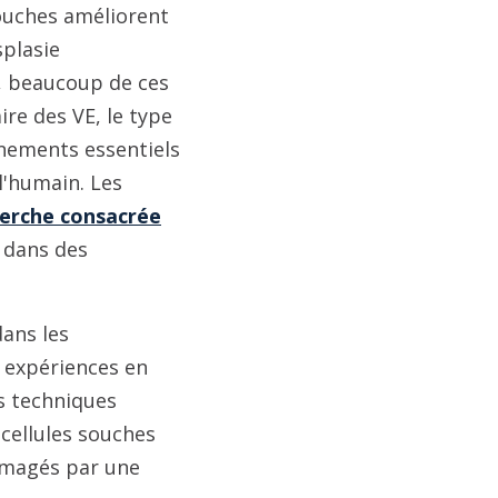
souches améliorent
splasie
, beaucoup de ces
re des VE, le type
ignements essentiels
l'humain. Les
cherche consacrée
E dans des
dans les
 expériences en
s techniques
 cellules souches
ommagés par une