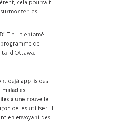
bèrent, cela pourrait
t surmonter les
r
 D
Tieu a entamé
du programme de
ital d'Ottawa.
ont déjà appris des
s maladies
iles à une nouvelle
on de les utiliser. Il
ent en envoyant des