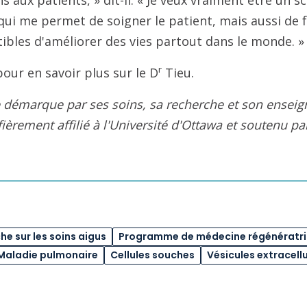
s aux patients, » dit-il. « Je veux vraiment être un sci
 qui me permet de soigner le patient, mais aussi de 
tibles d'améliorer des vies partout dans le monde. »
r
our en savoir plus sur le D
Tieu.
se démarque par ses soins, sa recherche et son ens
 fièrement affilié à l'Université d'Ottawa et soutenu p
e sur les soins aigus
Programme de médecine régénératr
Maladie pulmonaire
Cellules souches
Vésicules extracellu