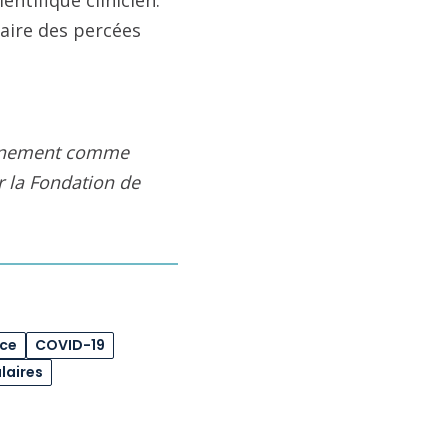
entifique clinicien.
faire des percées
eignement comme
ar la Fondation de
ice
COVID-19
laires