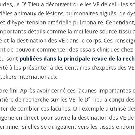
r
udes, le D
Tieu a découvert que les VE de cellules 
dèles animaux de lésions pulmonaires aiguës, de dy
t d'hypertension artérielle pulmonaire. Cependant
mportants détails comme la meilleure source tissulai
sé et la destination des VE dans le corps. Ces rense
nt de pouvoir commencer des essais cliniques chez 
eu sont
publiées dans la principale revue de la re
invité à les présenter à des centaines d'experts des V
teliers internationaux.
core fini. Après avoir cerné ces lacunes importantes 
r
ière de recherche sur les VE, le D
Tieu a conçu des
ter de combler ces lacunes. Un exemple a utilisé de
erie en direct pour suivre la destination des VE de
terminer si elles se dirigeaient vers les tissus end