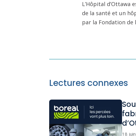
L’Hôpital d’Ottawa e
de la santé et un hô
par la Fondation de 
Lectures connexes
Sou
fab
d’O
18 jui