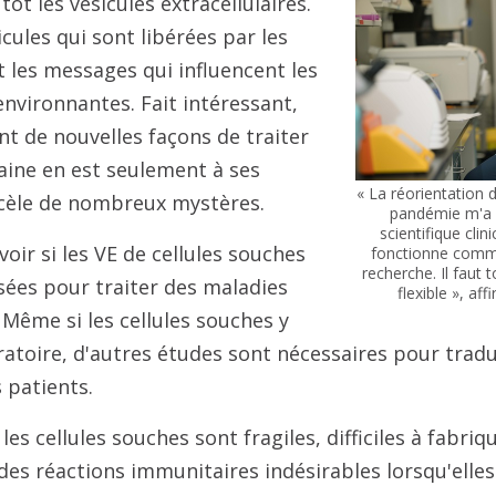
tôt les vésicules extracellulaires.
cules qui sont libérées par les
t les messages qui influencent les
environnantes. Fait intéressant,
nt de nouvelles façons de traiter
aine en est seulement à ses
« La réorientation 
cèle de nombreux mystères.
pandémie m'a 
scientifique clin
voir si les VE de cellules souches
fonctionne comme
recherche. Il faut 
isées pour traiter des maladies
flexible », aff
Même si les cellules souches y
atoire, d'autres études sont nécessaires pour tradu
 patients.
s cellules souches sont fragiles, difficiles à fabriq
es réactions immunitaires indésirables lorsqu'elles 