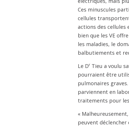
électriques, mais plu
Ces minuscules parti
cellules transporten
actions des cellules 
bien que les VE offre
les maladies, le dom
balbutiements et re
r
Le D
Tieu a voulu sa
pourraient être util
pulmonaires graves. 
parviennent en labor
traitements pour les
« Malheureusement, le
peuvent déclencher d