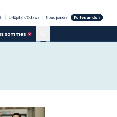
sh
L’Hôpital d’Ottawa
Nous joindre
Faites un don
us sommes
Search the Ottawa Hospital Resea