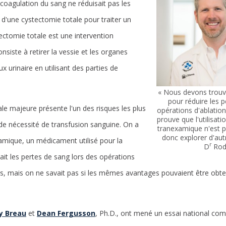
coagulation du sang ne réduisait pas les
 d'une cystectomie totale pour traiter un
tectomie totale est une intervention
nsiste à retirer la vessie et les organes
lux urinaire en utilisant des parties de
« Nous devons trouve
pour réduire les p
ale majeure présente l'un des risques les plus
opérations d'ablation
prouve que l'utilisati
de nécessité de transfusion sanguine. On a
tranexamique n'est p
donc explorer d'autr
amique, un médicament utilisé pour la
r
D
Rod
ait les pertes de sang lors des opérations
s, mais on ne savait pas si les mêmes avantages pouvaient être obte
y Breau
et
Dean Fergusson
, Ph.D., ont mené un essai national co