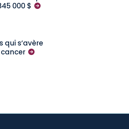
 845 000
$
s qui s’avère
e
cancer