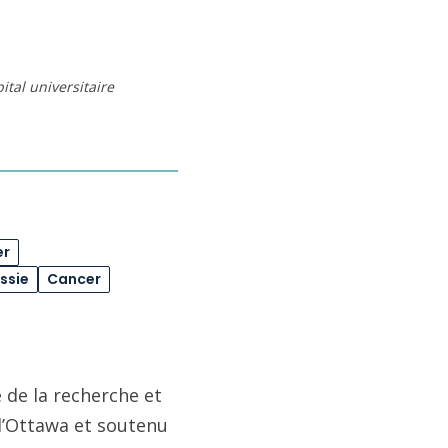
tal universitaire
er
ssie
Cancer
 de la recherche et
 d’Ottawa et soutenu