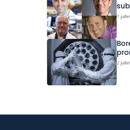
sub
7 juill
Bor
pro
2 juill