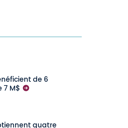
néficient de 6
e 7
M$
btiennent quatre