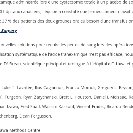
xamique administrée lors d'une cystectomie totale à un placebo de sol
0 hôpitaux canadiens, l'équipe a constaté que le médicament n'avait a
; 37 % des patients des deux groupes ont eu besoin d'une transfusion.
 Surgery
.
uvelles solutions pour réduire les pertes de sang lors des opérations 
ilisation systématique de l'acide tranexamique n'est pas efficace, no
r
le D
Breau, scientifique principal et urologue à L'Hôpital d'Ottawa et 
Luke T. Lavallée, Ilias Cagiannos, Franco Momoli, Gregory L. Bryson
F. Turgeon, Ryan Zarychanski, Brett L. Houston, Daniel I. McIsaac, Ra
nathan Izawa, Fred Saad, Wassim Kassouf, Vincent Fradet, Ricardo Re
rachenberg, Dean Fergusson.
awa Methods Centre