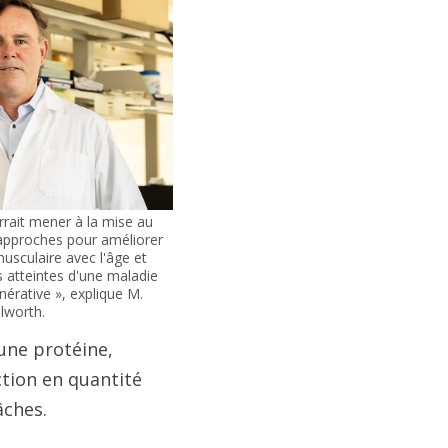
rrait mener à la mise au
 approches pour améliorer
usculaire avec l'âge et
 atteintes d'une maladie
érative », explique M.
ilworth.
une protéine,
ction en quantité
âches.