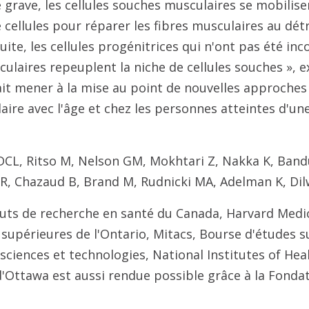
 grave, les cellules souches musculaires se mobilis
 cellules pour réparer les fibres musculaires au dét
uite, les cellules progénitrices qui n'ont pas été in
culaires repeuplent la niche de cellules souches », e
it mener à la mise au point de nouvelles approches
ire avec l'âge et chez les personnes atteintes d'un
DCL, Ritso M, Nelson GM, Mokhtari Z, Nakka K, Ban
 R, Chazaud B, Brand M, Rudnicki MA, Adelman K, Dil
tuts de recherche en santé du Canada, Harvard Medi
supérieures de l'Ontario, Mitacs, Bourse d'études s
 sciences et technologies, National Institutes of Hea
 d'Ottawa est aussi rendue possible grâce à la Fonda