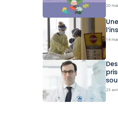
20 ma
Une
l’i
14 ma
Des
pri
sou
23 avr