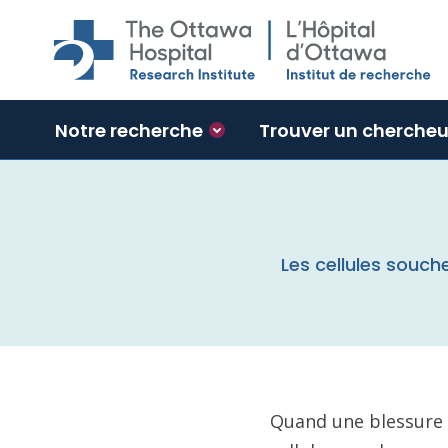
Skip to main content
Notre recherche
Trouver un chercheu
Les cellules souc
Quand une blessure m