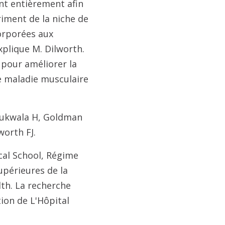
ent entièrement afin
riment de la niche de
corporées aux
xplique M. Dilworth.
 pour améliorer la
e maladie musculaire
dukwala H, Goldman
worth FJ.
cal School, Régime
upérieures de la
lth. La recherche
tion de L'Hôpital