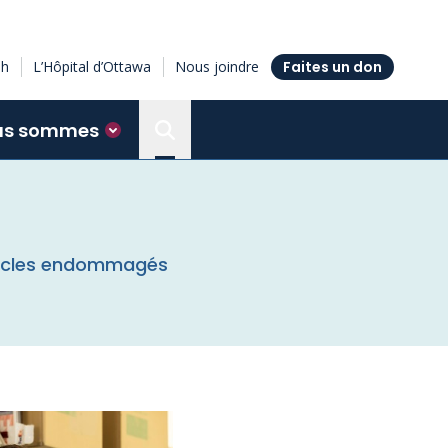
sh
L’Hôpital d’Ottawa
Nous joindre
Faites un don
us sommes
Search the Ottawa Hospital Resea
muscles endommagés