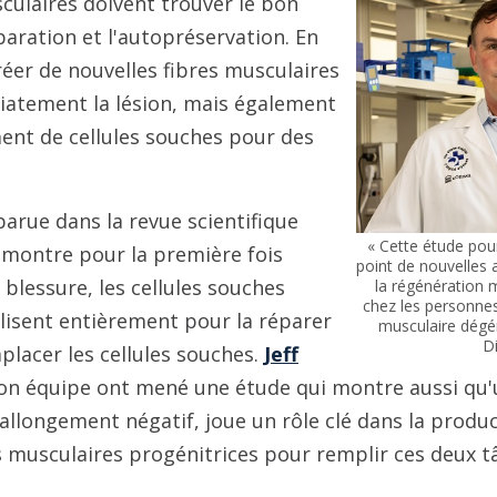
culaires doivent trouver le bon
paration et l'autopréservation. En
créer de nouvelles fibres musculaires
atement la lésion, mais également
ent de cellules souches pour des
.
arue dans la revue scientifique
« Cette étude pou
montre pour la première fois
point de nouvelles
lessure, les cellules souches
la régénération m
chez les personnes
lisent entièrement pour la réparer
musculaire dégén
D
placer les cellules souches.
Jeff
 son équipe ont mené une étude qui montre aussi qu'
'allongement négatif, joue un rôle clé dans la produ
es musculaires progénitrices pour remplir ces deux t