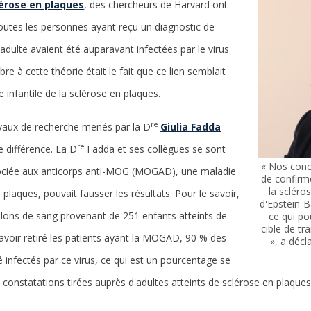
érose en plaques
, des chercheurs de Harvard ont
utes les personnes ayant reçu un diagnostic de
adulte avaient été auparavant infectées par le virus
re à cette théorie était le fait que ce lien semblait
 infantile de la sclérose en plaques.
re
vaux de recherche menés par la D
Giulia Fadda
re
e différence. La D
Fadda et ses collègues se sont
« Nos conc
ociée aux anticorps anti-MOG (MOGAD), une maladie
de confirme
la scléros
plaques, pouvait fausser les résultats. Pour le savoir,
d'Epstein-Ba
llons de sang provenant de 251 enfants atteints de
ce qui po
cible de tr
avoir retiré les patients ayant la MOGAD, 90 % des
», a décl
é infectés par ce virus, ce qui est un pourcentage se
constatations tirées auprès d'adultes atteints de sclérose en plaque