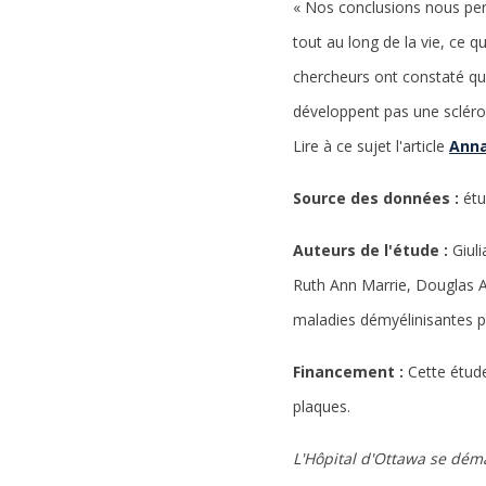
« Nos conclusions nous perm
tout au long de la vie, ce q
chercheurs ont constaté qu
développent pas une sclérose
Lire à ce sujet l'article
Anna
Source des données :
étu
Auteurs de l'étude :
Giul
Ruth Ann Marrie, Douglas A
maladies démyélinisantes p
Financement :
Cette étude
plaques.
L'Hôpital d'Ottawa se dém