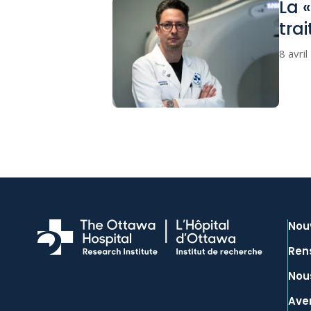
La «
tra
8 avri
Nou
Ren
Nous
Aver