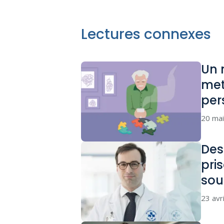
Lectures connexes
Un 
met
per
20 ma
Des
pri
sou
23 avr