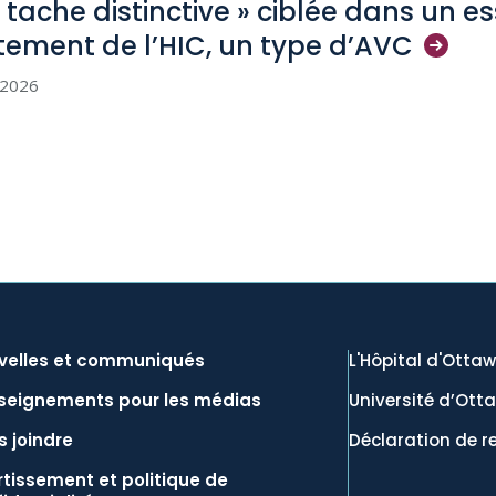
 tache distinctive » ciblée dans un ess
itement de l’HIC, un type
d’AVC
l 2026
velles et communiqués
L'Hôpital d'Otta
seignements pour les médias
Université d’Ott
 joindre
Déclaration de r
tissement et politique de