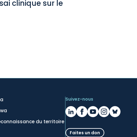
ai clinique sur le
Suivez-nous
wa
awa
econnaissance du territoire
Faites un don