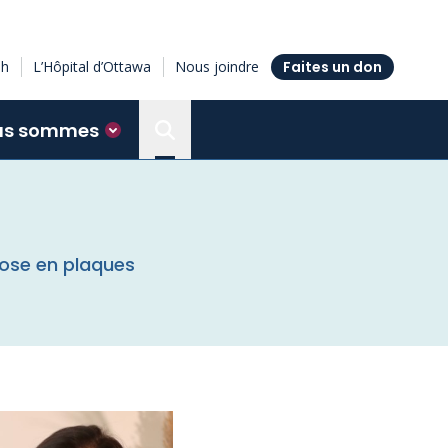
sh
L’Hôpital d’Ottawa
Nous joindre
Faites un don
us sommes
Search the Ottawa Hospital Resea
érose en plaques