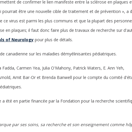
ettent de confirmer le lien manifeste entre la sclérose en plaques et 
ui pourrait être une nouvelle cible de traitement et de prévention », a 
e ce virus est parmi les plus communs et que la plupart des personne
 en plaques; il faut donc faire plus de travaux de recherche sur d'aut
ls of Neurology
pour plus de détails.
de canadienne sur les maladies démyélinisantes pédiatriques.
ia Fadda, Carmen Yea, Julia O'Mahony, Patrick Waters, E. Ann Yeh,
rnold, Amit Bar-Or et Brenda Banwell pour le compte du comité d'ét
édiatriques.
 a été en partie financée par la Fondation pour la recherche scientifiq
arque par ses soins, sa recherche et son enseignement comme hôpi