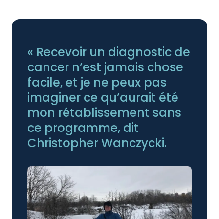
« Recevoir un diagnostic de
cancer n’est jamais chose
facile, et je ne peux pas
imaginer ce qu’aurait été
mon rétablissement sans
ce programme, dit
Christopher Wanczycki.