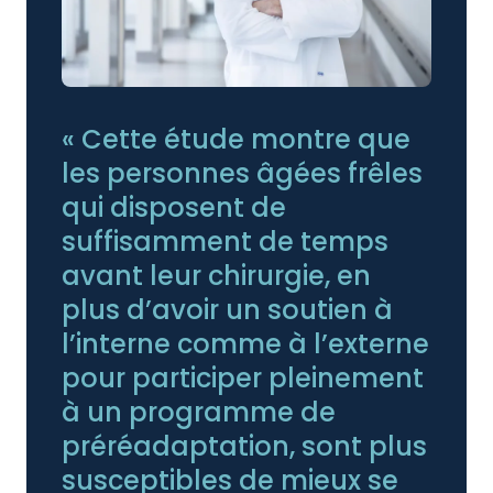
« Cette étude montre que
les personnes âgées frêles
qui disposent de
suffisamment de temps
avant leur chirurgie, en
plus d’avoir un soutien à
l’interne comme à l’externe
pour participer pleinement
à un programme de
préréadaptation, sont plus
susceptibles de mieux se