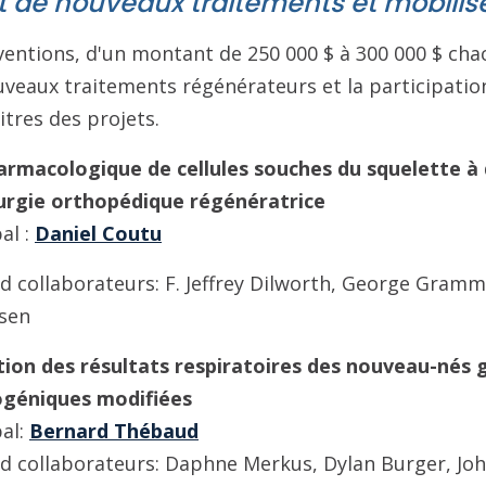
t de nouveaux traitements et mobilise
ventions, d'un montant de 250 000 $ à 300 000 $ cha
veaux traitements régénérateurs et la participation
titres des projets.
macologique de cellules souches du squelette à 
hirurgie orthopédique régénératrice
al :
Daniel Coutu
nd collaborateurs: F. Jeffrey Dilworth, George Gram
sen
ion des résultats respiratoires des nouveau-nés 
ogéniques modifiées
pal:
Bernard Thébaud
d collaborateurs: Daphne Merkus, Dylan Burger, Joh