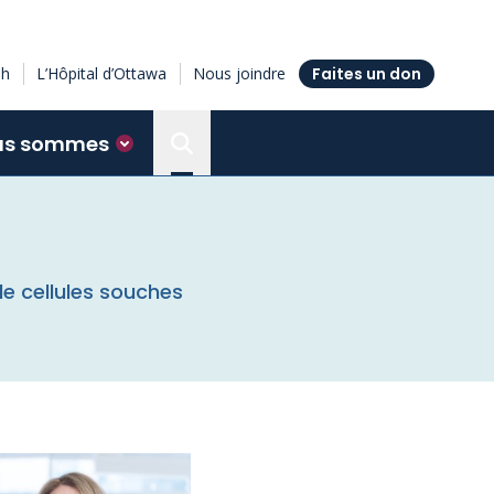
sh
L’Hôpital d’Ottawa
Nous joindre
Faites un don
us sommes
Search the Ottawa Hospital Resea
e cellules souches