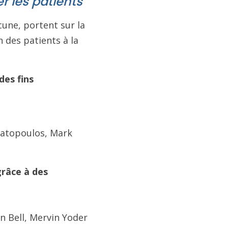
r les patients
cune, portent sur la
 des patients à la
des fins
matopoulos, Mark
grâce à des
n Bell, Mervin Yoder