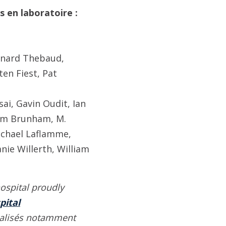
s en laboratoire :
rnard Thebaud,
ten Fiest, Pat
i, Gavin Oudit, Ian
Liam Brunham, M.
ichael Laflamme,
nie Willerth, William
ospital proudly
pital
éalisés notamment