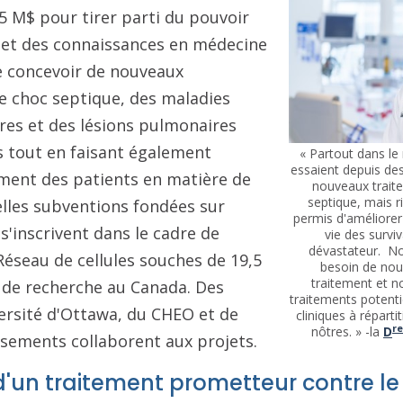
85 M$ pour tirer parti du pouvoir
s et des connaissances en médecine
e concevoir de nouveaux
e choc septique, des maladies
ires et des lésions pulmonaires
s tout en faisant également
« Partout dans l
essaient depuis de
ment des patients en matière de
nouveaux trait
septique, mais r
elles subventions fondées sur
permis d'améliorer 
 s'inscrivent dans le cadre de
vie des survi
dévastateur. N
Réseau de cellules souches de 19,5
besoin de nou
traitement et n
 de recherche au Canada. Des
traitements potenti
ersité d'Ottawa, du CHEO et de
cliniques à répart
re
nôtres. » -la
D
ssements collaborent aux projets.
 d'un traitement prometteur contre l