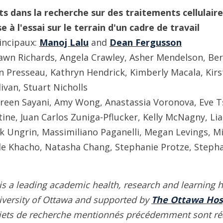
ts dans la recherche sur des traitements cellulaire
 à l'essai sur le terrain d'un cadre de travail
incipaux:
Manoj Lalu
and
Dean Fergusson
Dawn Richards, Angela Crawley, Asher Mendelson, Be
in Presseau, Kathryn Hendrick, Kimberly Macala, Kirs
ivan, Stuart Nicholls
een Sayani, Amy Wong, Anastassia Voronova, Eve Tsa
ltine, Juan Carlos Zuniga-Pflucker, Kelly McNagny, 
rk Ungrin, Massimiliano Paganelli, Megan Levings, M
lle Khacho, Natasha Chang, Stephanie Protze, Stepha
is a leading academic health, research and learning h
niversity of Ottawa and supported by
The Ottawa Hos
jets de recherche mentionnés précédemment sont r