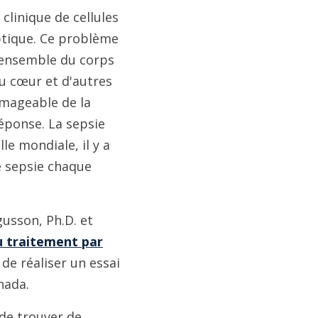
 clinique de cellules
ptique. Ce problème
l'ensemble du corps
du cœur et d'autres
mmageable de la
éponse. La sepsie
e mondiale, il y a
ne sepsie chaque
usson, Ph.D. et
u traitement par
de réaliser un essai
nada.
de trouver de