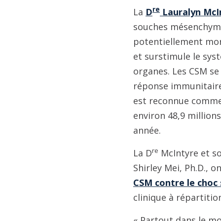
re
La
D
Lauralyn McI
souches mésenchymat
potentiellement mor
et surstimule le sys
organes. Les CSM se 
réponse immunitaire
est reconnue comme u
environ 48,9 million
année.
re
La D
McIntyre et so
Shirley Mei, Ph.D., on
CSM contre le choc
clinique à répartiti
« Partout dans le m