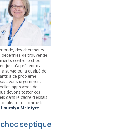
e monde, des chercheurs
s décennies de trouver de
ements contre le choc
ien jusqu'à présent n'a
la survie ou la qualité de
vants à ce problème
ous avons urgemment
velles approches de
ous devons tester ces
els dans le cadre d'essais
ition aléatoire comme les
Lauralyn McIntyre
e choc septique