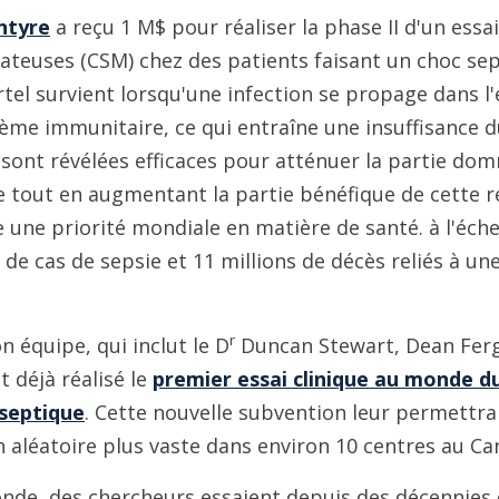
ntyre
a reçu 1 M$ pour réaliser la phase II d'un essai
euses (CSM) chez des patients faisant un choc se
tel survient lorsqu'une infection se propage dans 
tème immunitaire, ce qui entraîne une insuffisance 
sont révélées efficaces pour atténuer la partie do
 tout en augmentant la partie bénéfique de cette r
ne priorité mondiale en matière de santé. à l'échell
s de cas de sepsie et 11 millions de décès reliés à u
r
n équipe, qui inclut le D
Duncan Stewart, Dean Ferg
t déjà réalisé le
premier essai clinique au monde d
 septique
. Cette nouvelle subvention leur permettra 
on aléatoire plus vaste dans environ 10 centres au Ca
onde, des chercheurs essaient depuis des décennies 