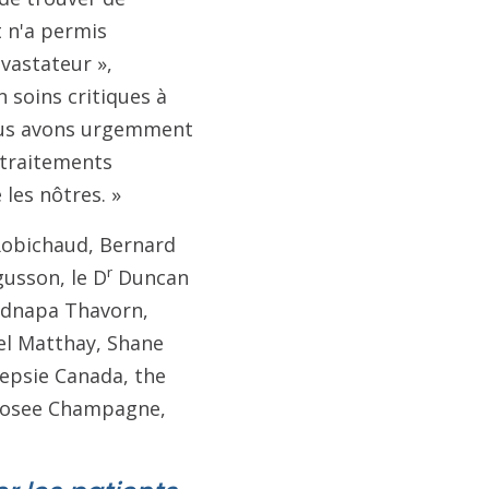
t n'a permis
évastateur »,
 soins critiques à
Nous avons urgemment
 traitements
 les nôtres. »
-Robichaud, Bernard
r
usson, le D
Duncan
ednapa Thavorn,
el Matthay, Shane
Sepsie Canada, the
 Josee Champagne,