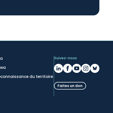
Suivez-nous
wa
awa
econnaissance du territoire
Faites un don