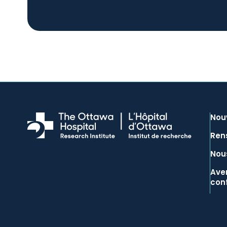
Nou
Ren
Nous
Aver
conf