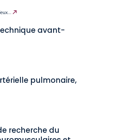
 feux…
 technique avant-
térielle pulmonaire,
 de recherche du
uromusculaires et