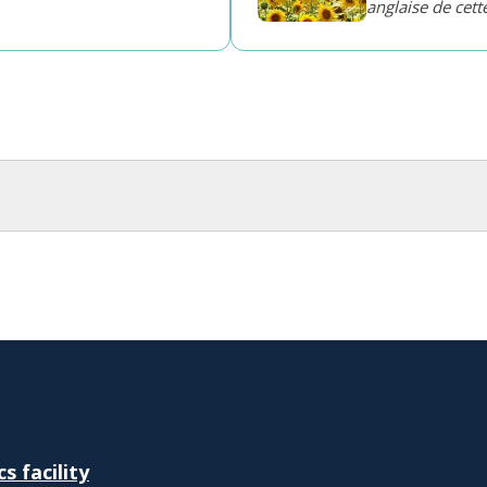
anglaise de cett
 facility