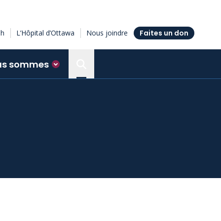
sh
L’Hôpital d’Ottawa
Nous joindre
Faites un don
us sommes
Search the Ottawa Hospital Resea