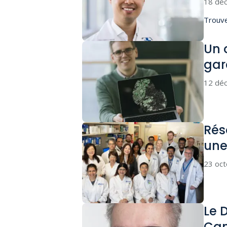
18 dé
Trouve
Un 
gar
12 dé
Rés
une
23 oc
Le 
Can