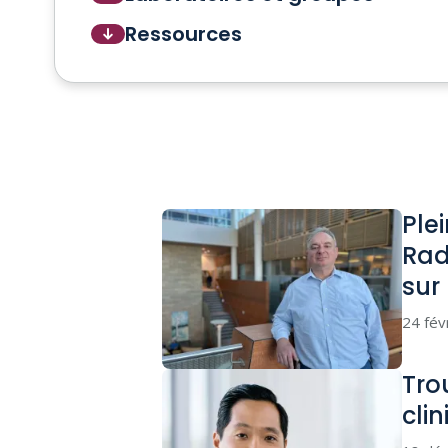
Ressources
Ple
Rad
sur
24 fév
Tro
clin